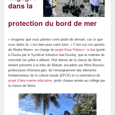
dans la
DNB et Orientation
Internat provincial
protection du bord de mer
« Imaginez que vous plantez votre jardin de demain, car ce que
vous faites là, c’est bien pour votre futur. »
C’est sur ces paroles
de Wedra Wamo, en charge du
projet Kiwa Pebacc+ à Iaai
(porté
à Ouvéa par le Syndicat Initiative Iaai-Ouvéa), que la matinée de
mercredi 1er juillet a débuté. Huit élèves de la classe de 5ème
étaient présents à la tribu de Wakatr, encadrés par Mme Boucko,
professeure d’histoire-géo, de l’enseignement des éléments
fondamentaux de la culture kanak (EFCK) et co-animatrice du
projet d’aire marine éducative
, porté chaque année au collège par
la classe de 5ème.