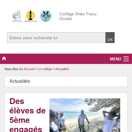
MENU
Vous êtes ici:
Accueil
>
Le collège
>
Actualités
Le collège
Actualités
Projets pédagogiques
Santé et prévention
Des
élèves de
Culture et citoyenneté
5ème
CDI
engagés