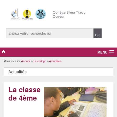
MENU
Vous êtes ici:
Accueil
>
Le collège
>
Actualités
Le collège
Actualités
Projets pédagogiques
Santé et prévention
La classe
de 4ème
Culture et citoyenneté
CDI