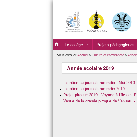
Le collège
Projets pédagogiques
La présentation du collège
Aire marine éducative
Vous êtes ici:
Accueil
>
Culture et citoyenneté
>
Année
Les personnels
Dispositif d’alternanc
Année scolaire 2019
Actualités
Education musicale et 
Initiation au journalisme radio - Mai 2019
L’agenda du collège
Education physique et
Initiation au journalisme radio 2019
Projet pirogue 2019 : Voyage à l’île des P
Le règlement Intérieur
Histoire - Géographie 
Venue de la grande pirogue de Vanuatu - J
Le projet d’établissement
Langue et culture kanak
L’Association Sportive
Langues vivantes (angl
Fournitures scolaires
Sciences et technologi