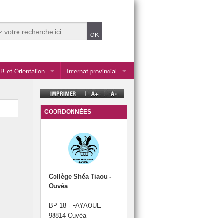
B et Orientation
Internat provincial
du CDI
plôme national du brevet (DNB)
Les personnels
rieur
yage d’orientation 3ème
Le fonctionnement
COORDONNÉES
résentation livres
r de la lecture
médias et à l’information
Collège Shéa Tiaou -
Ouvéa
BP 18 - FAYAOUE
(CESCE)
98814 Ouvéa