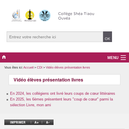
MENU
Vous êtes ici:
Accueil
>
CDI
>
Vidéo élèves présentation livres
Le collège
Vidéo élèves présentation livres
Projets pédagogiques
En 2024, les collégiens ont livré leurs coups de cœur littéraires
Santé et prévention
En 2025, les 6èmes présentent leurs "coup de cœur" parmi la
sélection Livre, mon ami
Culture et citoyenneté
CDI