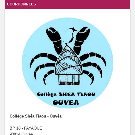
DNB et Orientation
COORDONNÉES
Internat provincial
Collège Shéa Tiaou - Ouvéa
BP 18 - FAYAOUE
98814 Ouvéa