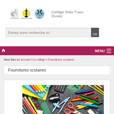
MENU
Vous êtes ici:
Accueil
>
Le collège
>
Fournitures scolaires
Le collège
Fournitures scolaires
Projets pédagogiques
Santé et prévention
Culture et citoyenneté
CDI