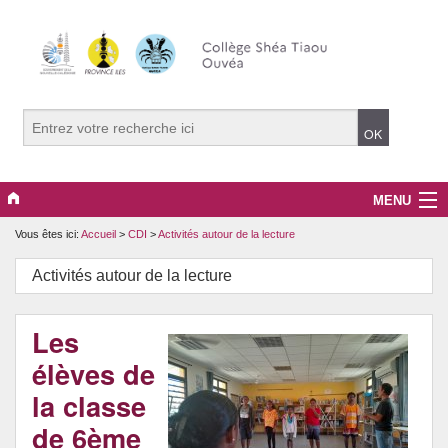
MENU
Vous êtes ici:
Accueil
>
CDI
>
Activités autour de la lecture
Le collège
Activités autour de la lecture
Projets pédagogiques
Santé et prévention
Les
élèves de
Culture et citoyenneté
la classe
CDI
de 6ème