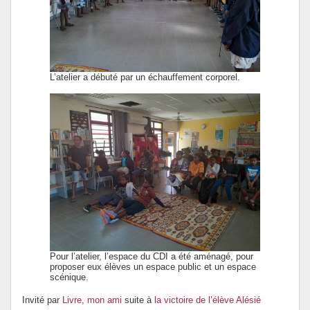
L’atelier a débuté par un échauffement corporel.
Pour l’atelier, l’espace du CDI a été aménagé, pour
proposer eux élèves un espace public et un espace
scénique.
Invité par
Livre, mon ami
suite à
la victoire de l’élève Alésié