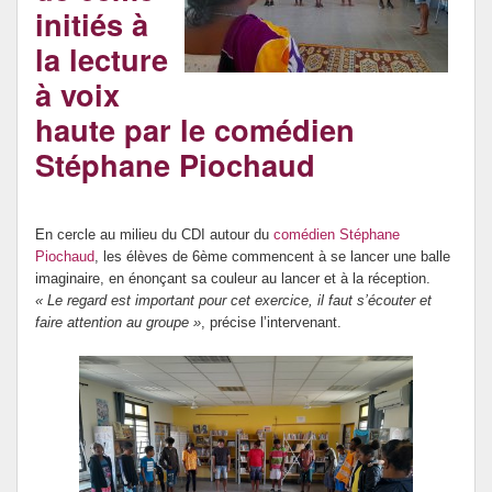
initiés à
DNB et Orientation
la lecture
Internat provincial
à voix
haute par le comédien
Stéphane Piochaud
En cercle au milieu du CDI autour du
comédien Stéphane
Piochaud
, les élèves de 6ème commencent à se lancer une balle
imaginaire, en énonçant sa couleur au lancer et à la réception.
« Le regard est important pour cet exercice, il faut s’écouter et
faire attention au groupe »
, précise l’intervenant.