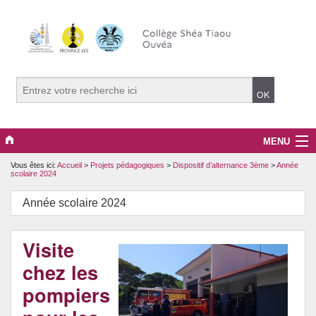
MENU
Vous êtes ici:
Accueil
>
Projets pédagogiques
>
Dispositif d’alternance 3ème
>
Année
Le collège
scolaire 2024
Projets pédagogiques
Année scolaire 2024
Santé et prévention
Visite
Culture et citoyenneté
chez les
pompiers
CDI