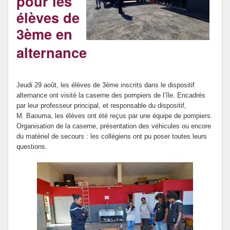
pour les
DNB et Orientation
élèves de
3ème en
Internat provincial
alternance
Jeudi 29 août, les élèves de 3ème inscrits dans le dispositif
alternance ont visité la caserne des pompiers de l’île. Encadrés
par leur professeur principal, et responsable du dispositif,
M. Baouma, les élèves ont été reçus par une équipe de pompiers.
Organisation de la caserne, présentation des véhicules ou encore
du matériel de secours : les collégiens ont pu poser toutes leurs
questions.