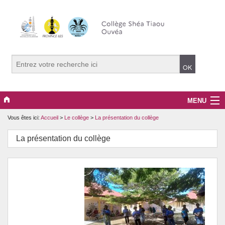
MENU
Vous êtes ici:
Accueil
>
Le collège
>
La présentation du collège
Le collège
La présentation du collège
Projets pédagogiques
Santé et prévention
Culture et citoyenneté
CDI